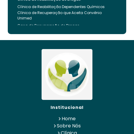
Clínica de Reabilitação Dependentes Químicos
Clínica de Recuperação que Aceita Convênio
Unimed
Casa de Recuperação de Drogas
Clínica de Reabilitação de Dependentes Químicos
Clinica de Recuperação de Drogas Pelo Bradesco
Saude
Internação Involuntária que Aceita Convenio
Unimed
Clinica de Reabilitação Involuntaria
Clinica de Reabilitação de Drogas Feminina
Casa de Recuperação para Drogados
Clinica de Reabilitação Alcoolismo
Clinica de Tratamento para Dependentes
Químicos pelo Plano de Saúde
Clinica de Recuperação Alcoolismo
Institucional
Clínica de Recuperação que Aceita Convênio
Bradesco
Home
Clinica de Reabilitação de Alcoólatra
Sobre Nós
Internação Psiquiatria de Alto Padrão
Clínica