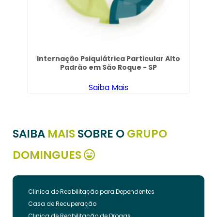
Tr
Internação Psiquiátrica Particular Alto
Padrão em São Roque - SP
Saiba Mais
SAIBA
MAIS
SOBRE O
GRUPO
DOMINGUES
Clinica de Reabilitação para Dependentes
Casa de Recuperação
Clinica de Reabilitação de Drogas