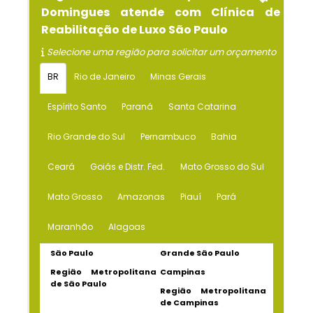
Domingues atende com Clínica de
Reabilitação de Luxo São Paulo
Selecione uma região para solicitar um orçamento
BR
Rio de Janeiro
Minas Gerais
Espírito Santo
Paraná
Santa Catarina
Rio Grande do Sul
Pernambuco
Bahia
Ceará
Goiás e Distr. Fed.
Mato Grosso do Sul
Mato Grosso
Amazonas
Piauí
Pará
Maranhão
Alagoas
São Paulo
Grande São Paulo
Região Metropolitana
Campinas
de São Paulo
Região Metropolitana
de Campinas