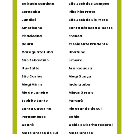
Baixada Santista
São José dos Campos
Sorocaba
Ribeirão Preto
Jundiaí
São José do Rio Preto
Americana
Santa Bárbara d'Oeste
Piracicaba
Franca
Bauru
Presidente Prudente
Caraguatatuba
Ubatuba
São Sebastião
Limeira
Itu–Salto
Araraquara
São Carlos
Mogi Guaçu
Mogi Mirim
Indaiatuba
Rio de Janeiro
Minas Gerais
Espírito Santo
Paraná
Santa Catarina
Rio Grande do Sul
Pernambuco
Bahia
Ceará
Goiás e Distrito Federal
Mato Grosso do Sul
Mato Grosso