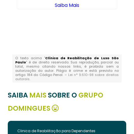
Saiba Mais
O texto acima "
Clínica de Reabilitação de Luxo São
Paulo
" é de direito reservado. Sua reprodução, parcial ou
total, mesmo citando nossos links, é proibida sem a
autorização do autor. Plágio é crime e está previsto no
artigo 184 do Código Penal. –
Lei n° 9.610-98 sobre direitos
autorais
.
SAIBA
MAIS
SOBRE O
GRUPO
DOMINGUES
Clinica de Reabilitação para Dependentes