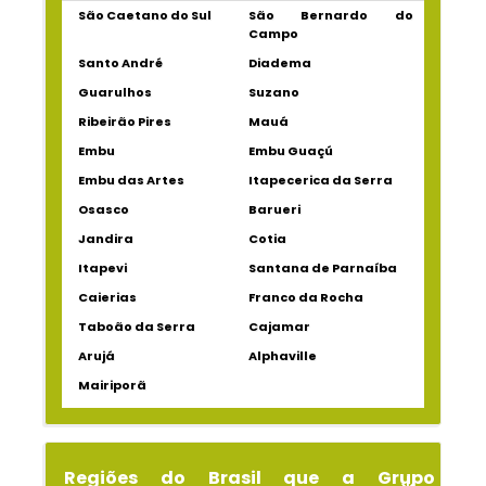
São Caetano do Sul
São Bernardo do
Campo
Santo André
Diadema
Guarulhos
Suzano
Ribeirão Pires
Mauá
Embu
Embu Guaçú
Embu das Artes
Itapecerica da Serra
Osasco
Barueri
Jandira
Cotia
Itapevi
Santana de Parnaíba
Caierias
Franco da Rocha
Taboão da Serra
Cajamar
Arujá
Alphaville
Mairiporã
Regiões do Brasil que a Grupo