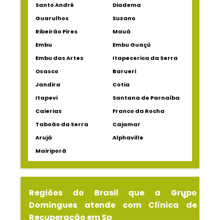
Santo André
Diadema
Guarulhos
Suzano
Ribeirão Pires
Mauá
Embu
Embu Guaçú
Embu das Artes
Itapecerica da Serra
Osasco
Barueri
Jandira
Cotia
Itapevi
Santana de Parnaíba
Caierias
Franco da Rocha
Taboão da Serra
Cajamar
Arujá
Alphaville
Mairiporã
Regiões do Brasil que a Grupo
Domingues atende com Clínica de
Recuperação em Sp