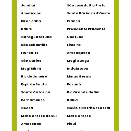
Jundiaí
São José do Rio Preto
Americana
Santa Bárbara d'Oeste
Piracicaba
Franca
Bauru
Presidente Prudente
Caraguatatuba
Ubatuba
São Sebastião
Limeira
Itu–Salto
Araraquara
São Carlos
Mogi Guaçu
Mogi Mirim
Indaiatuba
Rio de Janeiro
Minas Gerais
Espírito Santo
Paraná
Santa Catarina
Rio Grande do Sul
Pernambuco
Bahia
Ceará
Goiás e Distrito Federal
Mato Grosso do Sul
Mato Grosso
Amazonas
Piauí