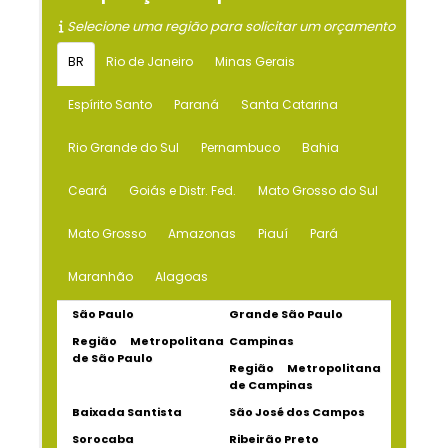
Selecione uma região para solicitar um orçamento
BR
Rio de Janeiro
Minas Gerais
Espírito Santo
Paraná
Santa Catarina
Rio Grande do Sul
Pernambuco
Bahia
Ceará
Goiás e Distr. Fed.
Mato Grosso do Sul
Mato Grosso
Amazonas
Piauí
Pará
Maranhão
Alagoas
São Paulo
Grande São Paulo
Região Metropolitana
Campinas
de São Paulo
Região Metropolitana
de Campinas
Baixada Santista
São José dos Campos
Sorocaba
Ribeirão Preto