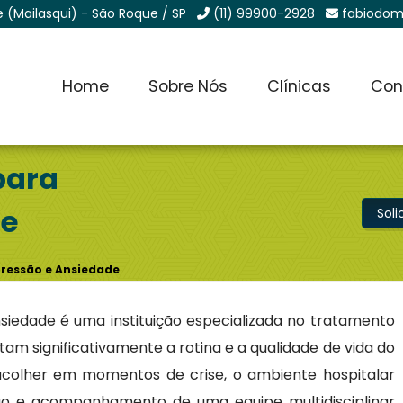
e (Mailasqui) - São Roque / SP
(11) 99900-2928
fabiodom
Home
Sobre Nós
Clínicas
Con
para
de
Sol
pressão e Ansiedade
nsiedade é uma instituição especializada no tratamento
tam significativamente a rotina e a qualidade de vida do
acolher em momentos de crise, o ambiente hospitalar
nuo e acompanhamento de uma equipe multidisciplinar