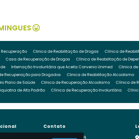
MINGUES
 Recuperação
Clinica de Reabilitação de Drogas
Clínica de Reabi
Casa de Recuperação de Drogas
Clínica de Reabilitação de Dep
ude
Internação Involuntária que Aceita Convenio Unimed
Clinica de
de Recuperação para Drogados
Clinica de Reabilitação Alcoolismo
lo Plano de Saúde
Clinica de Recuperação Alcoolismo
Clínica de 
iquiatria de Alto Padrão
Clínica de Recuperação Involuntária
Clíni
cuperação de Dependencia Quimica
Clinica de Reabilitação Depende
inica para Dependencia Quimica
Clinica Involuntaria para Dependent
Clínica para Dependentes Químicos Involuntário
Clinica Internação I
de Reabilitação Internação Involuntaria
Clinica de Recuperação Intern
ucional
Contato
L
gado
Clínica para Drogados
Clinica Reabilitação Drogas
Clinica
ra Tratamento de Drogas
Clinica para Dependentes Alcoólicos
Clini
e
(11) 99900-2928