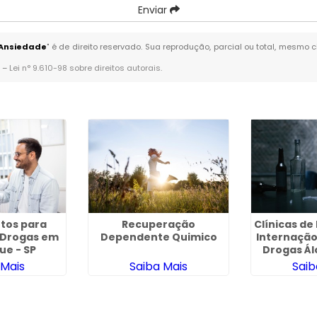
Enviar
 Ansiedade
" é de direito reservado. Sua reprodução, parcial ou total, mesmo 
. –
Lei n° 9.610-98 sobre direitos autorais
.
tos para
Recuperação
Clínicas d
 Drogas em
Dependente Quimico
Internação
ue - SP
Drogas Ál
Roqu
 Mais
Saiba Mais
Saib