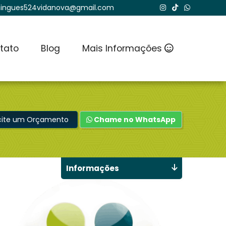
ingues524vidanova@gmail.com
tato
Blog
Mais Informações
icite um Orçamento
Chame no WhatsApp
Informações