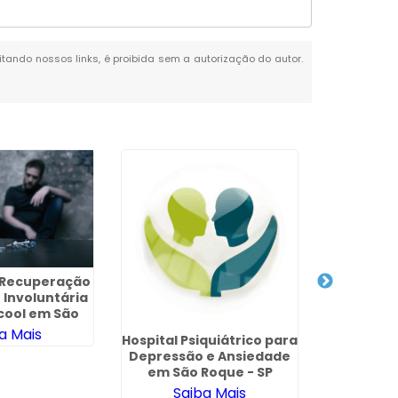
citando nossos links, é proibida sem a autorização do autor.
e Recuperação
Clinica p
 Involuntária
São 
cool em São
e - SP
a Mais
Sa
Hospital Psiquiátrico para
Depressão e Ansiedade
em São Roque - SP
Saiba Mais