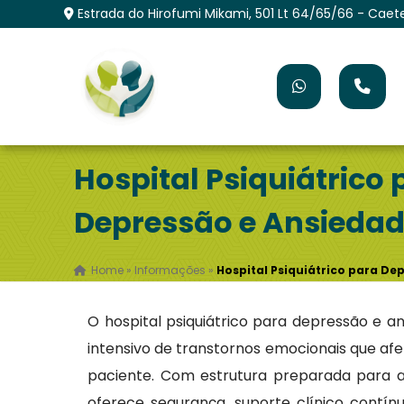
Estrada do Hirofumi Mikami, 501 Lt 64/65/66 - Caet
Hospital Psiquiátrico 
Depressão e Ansieda
Home
»
Informações
»
Hospital Psiquiátrico para De
O hospital psiquiátrico para depressão e a
intensivo de transtornos emocionais que afe
paciente. Com estrutura preparada para 
oferece segurança, suporte clínico contí