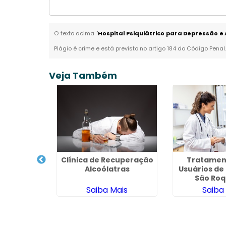
O texto acima "
Hospital Psiquiátrico para Depressão e
Plágio é crime e está previsto no artigo 184 do Código Penal
Veja Também
ação
Clínica de Recuperação
Tratamen
 Quimica
Alcoólatras
Usuários de
São Roq
ais
Saiba Mais
Saiba