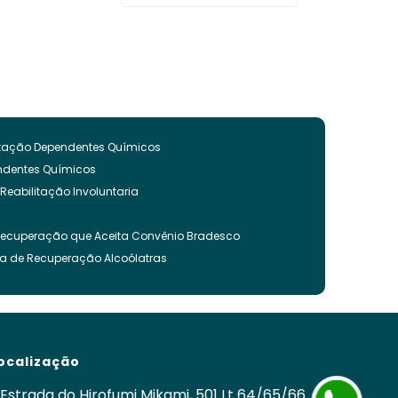
litação Dependentes Químicos
endentes Químicos
 Reabilitação Involuntaria
Recuperação que Aceita Convênio Bradesco
ca de Recuperação Alcoólatras
ncia Quimica
es Quimicos
nvoluntária
ação Involuntária
ocalização
 Recuperação Drogas
ca para Tratamento de Alcoolismo
Estrada do Hirofumi Mikami, 501 Lt 64/65/66