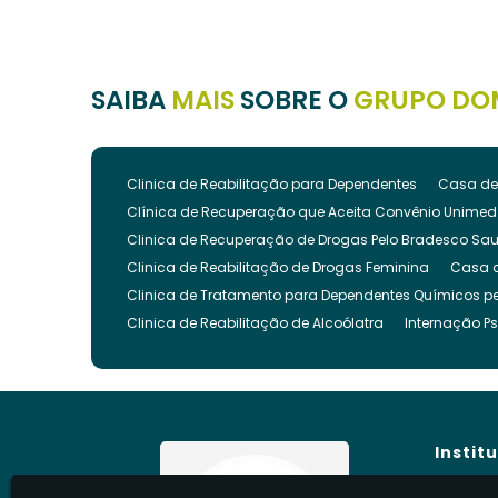
SAIBA
MAIS
SOBRE O
GRUPO DO
Clinica de Reabilitação para Dependentes
Casa de
Clínica de Recuperação que Aceita Convênio Unimed
Clinica de Recuperação de Drogas Pelo Bradesco Sa
Clinica de Reabilitação de Drogas Feminina
Casa 
Clinica de Tratamento para Dependentes Químicos pe
Clinica de Reabilitação de Alcoólatra
Internação Ps
Clínica de Recuperação Evangélica
Clinica de Re
Clínica Evangélica para Dependentes Químicos
Cl
Clínica para Tratamento de Dependência Química
Clínica para Internar Dependente Químico
Clinica 
Instit
Clinica para Usuarios de Drogas
Clinica para Dro
Clinica para Reabilitação de Drogados
Clinica pa
Hom