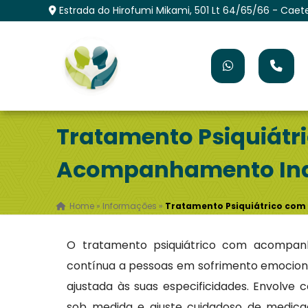
Estrada do Hirofumi Mikami, 501 Lt 64/65/66 - Caet
Tratamento Psiquiátr
Acompanhamento Ind
Home
»
Informações
»
Tratamento Psiquiátrico co
O tratamento psiquiátrico com acompanh
contínua a pessoas em sofrimento emocion
ajustada às suas especificidades. Envolve c
sob medida e ajuste cuidadoso de medicaç