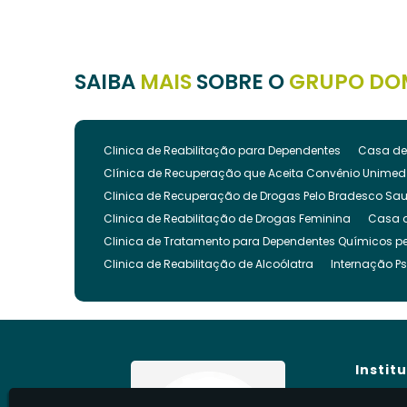
SAIBA
MAIS
SOBRE O
GRUPO DO
Clinica de Reabilitação para Dependentes
Casa de
Clínica de Recuperação que Aceita Convênio Unimed
Clinica de Recuperação de Drogas Pelo Bradesco Sa
Clinica de Reabilitação de Drogas Feminina
Casa 
Clinica de Tratamento para Dependentes Químicos pe
Clinica de Reabilitação de Alcoólatra
Internação Ps
Clínica de Recuperação Evangélica
Clinica de Re
Clínica Evangélica para Dependentes Químicos
Cl
Clínica para Tratamento de Dependência Química
Clínica para Internar Dependente Químico
Clinica 
Instit
Clinica para Usuarios de Drogas
Clinica para Dro
Clinica para Reabilitação de Drogados
Clinica pa
Hom