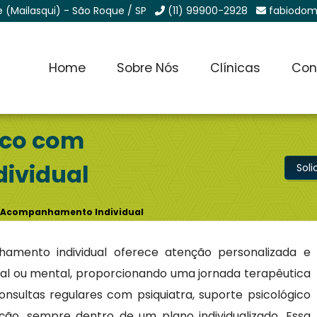
e (Mailasqui) - São Roque / SP
(11) 99900-2928
fabiodom
Home
Sobre Nós
Clínicas
Con
ico com
ividual
Sol
m Acompanhamento Individual
amento individual oferece atenção personalizada e
al ou mental, proporcionando uma jornada terapêutica
onsultas regulares com psiquiatra, suporte psicológico
ão, sempre dentro de um plano individualizado. Essa