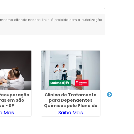
al, mesmo citando nossos links, é proibida sem a autorização
 Recuperação
Clinica 
Clinica de Tratamento
ras em São
Al
para Dependentes
e - SP
Químicos pelo Plano de
Saúde
a Mais
Sa
Saiba Mais