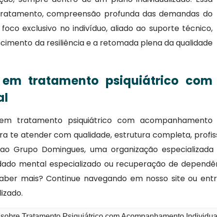
tratamento, compreensão profunda das demandas do
oco exclusivo no indivíduo, aliado ao suporte técnico,
lecimento da resiliência e a retomada plena da qualidade
 em tratamento psiquiátrico com
al
 em tratamento psiquiátrico com acompanhamento
ara te atender com qualidade, estrutura completa, profi
 ao Grupo Domingues, uma organização especializada e
idado mental especializado ou recuperação de dependê
 saber mais? Continue navegando em nosso site ou ent
lizado.
o sobre Tratamento Psiquiátrico com Acompanhamento Individua