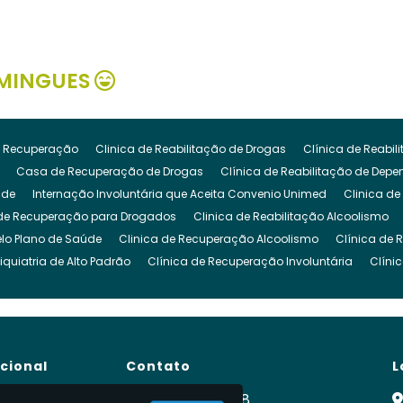
MINGUES
 Recuperação
Clinica de Reabilitação de Drogas
Clínica de Reabi
Casa de Recuperação de Drogas
Clínica de Reabilitação de Dep
ude
Internação Involuntária que Aceita Convenio Unimed
Clinica de
de Recuperação para Drogados
Clinica de Reabilitação Alcoolismo
lo Plano de Saúde
Clinica de Recuperação Alcoolismo
Clínica de 
iquiatria de Alto Padrão
Clínica de Recuperação Involuntária
Clíni
cuperação de Dependencia Quimica
Clinica de Reabilitação Depende
inica para Dependencia Quimica
Clinica Involuntaria para Dependent
Clínica para Dependentes Químicos Involuntário
Clinica Internação I
de Reabilitação Internação Involuntaria
Clinica de Recuperação Intern
ucional
Contato
L
gado
Clínica para Drogados
Clinica Reabilitação Drogas
Clinica
ra Tratamento de Drogas
Clinica para Dependentes Alcoólicos
Clini
e
(11) 99900-2928