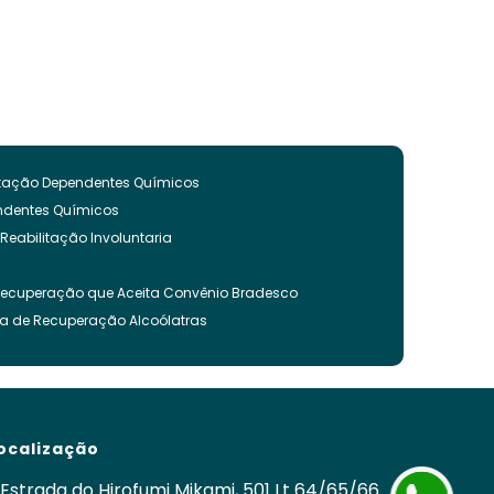
litação Dependentes Químicos
endentes Químicos
 Reabilitação Involuntaria
Recuperação que Aceita Convênio Bradesco
ca de Recuperação Alcoólatras
ncia Quimica
es Quimicos
nvoluntária
ação Involuntária
ocalização
 Recuperação Drogas
ca para Tratamento de Alcoolismo
Estrada do Hirofumi Mikami, 501 Lt 64/65/66