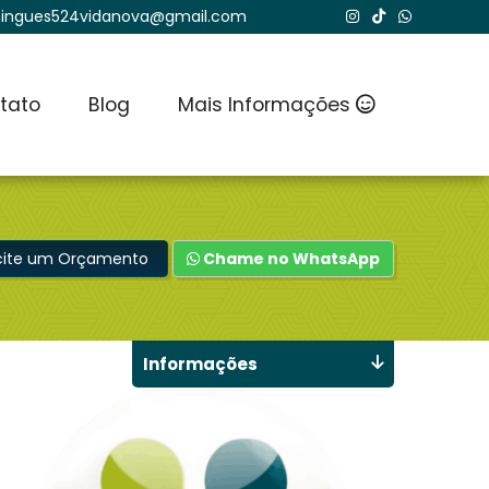
ingues524vidanova@gmail.com
tato
Blog
Mais Informações
icite um Orçamento
Chame no WhatsApp
Informações