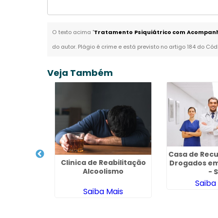
O texto acima "
Tratamento Psiquiátrico com Acompan
do autor. Plágio é crime e está previsto no artigo 184 do Cód
Veja Também
eração de
Casa de Rec
Clinica de Reabilitação
o Roque -
Drogados em
Alcoolismo
- 
ais
Saiba
Saiba Mais