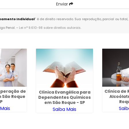
Enviar
hamento Individual
" é de direito reservado. Sua reprodução, parcial ou tot
igo Penal. –
Lei n° 9.610-98 sobre direitos autorais
.
Clínica de
uperação de
Clínica Evangélica para
Alcoólat
 São Roque
Dependentes Químicos
Roqu
SP
em São Roque - SP
Saib
 Mais
Saiba Mais