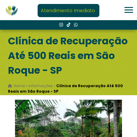
Atendimento Imediato
Clínica de Recuperação
Até 500 Reais em São
Roque - SP
Home
»
Informações
»
Clínica de Recuperação Até 500
Reais em São Roque - SP