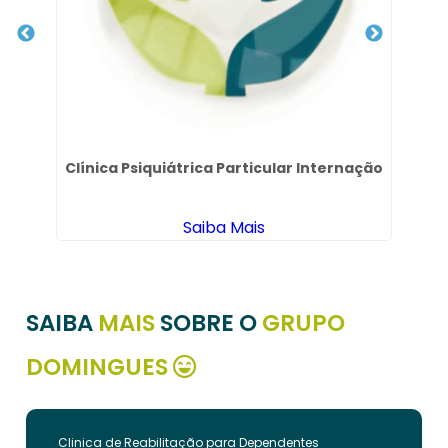
I
e
Clínica Psiquiátrica Particular Internação
Saiba Mais
SAIBA
MAIS
SOBRE O
GRUPO
DOMINGUES
Clinica de Reabilitação para Dependentes