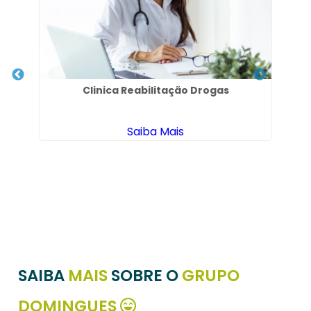
Clinica Reabilitação Drogas
C
Al
Saiba Mais
 de
SAIBA
MAIS
SOBRE O
GRUPO
DOMINGUES