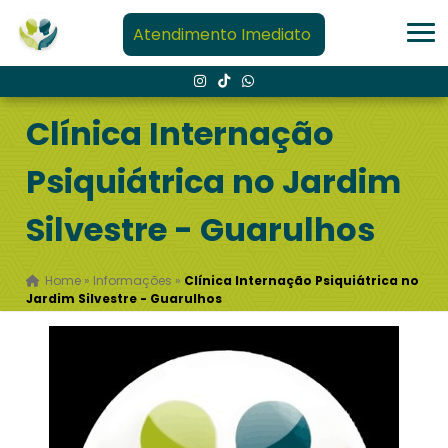
Atendimento Imediato
Clínica Internação
Psiquiátrica no Jardim
Silvestre - Guarulhos
Home
»
Informações
»
Clínica Internação Psiquiátrica no
Jardim Silvestre - Guarulhos