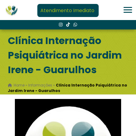
Atendimento Imediato
Clínica Internação
Psiquiátrica no Jardim
Irene - Guarulhos
Home
»
Informações
»
Clínica Internação Psiquiátrica no
Jardim Irene - Guarulhos