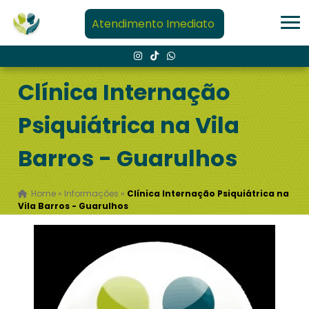
Atendimento Imediato
Clínica Internação
Psiquiátrica na Vila
Barros - Guarulhos
Home
»
Informações
»
Clínica Internação Psiquiátrica na
Vila Barros - Guarulhos