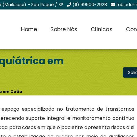
e (Mailasqui) - São Roque / SP
(11) 99900-2928
fabiodom
Home
Sobre Nós
Clínicas
Con
iquiátrica em
Sol
ca em Cotia
espaço especializado no tratamento de transtornos
ferecendo suporte integral e monitoramento contínuo
da para casos em que o paciente apresenta riscos a si
te a estabilização do quadro por meio de avaliações