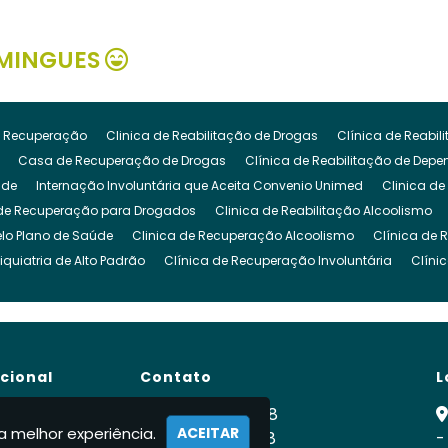
MINGUES
 Recuperação
Clinica de Reabilitação de Drogas
Clínica de Reabi
Casa de Recuperação de Drogas
Clínica de Reabilitação de Dep
ude
Internação Involuntária que Aceita Convenio Unimed
Clinica de
de Recuperação para Drogados
Clinica de Reabilitação Alcoolismo
lo Plano de Saúde
Clinica de Recuperação Alcoolismo
Clínica de 
iquiatria de Alto Padrão
Clínica de Recuperação Involuntária
Clíni
cuperação de Dependencia Quimica
Clinica de Reabilitação Depende
inica para Dependencia Quimica
Clinica Involuntaria para Dependent
Clínica para Dependentes Químicos Involuntário
Clinica Internação I
de Reabilitação Internação Involuntaria
Clinica de Recuperação Intern
ucional
Contato
L
gado
Clínica para Drogados
Clinica Reabilitação Drogas
Clinica
ra Tratamento de Drogas
Clinica para Dependentes Alcoólicos
Clini
e
(11) 99900-2928
a melhor experiência.
ACEITAR
para Drogados
 Nós
Clinica para Drogas
(11) 99900-2928
Clínica para Dependentes Quími
-