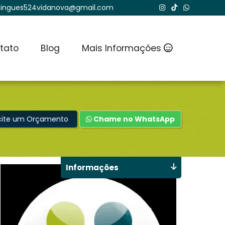
ingues524vidanova@gmail.com
tato
Blog
Mais Informações
icite um Orçamento
Chame no WhatsApp
Informações