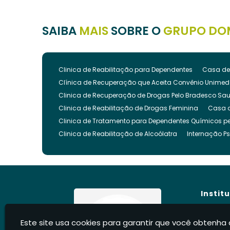
SAIBA
MAIS
SOBRE O
GRUPO DO
Clinica de Reabilitação para Dependentes
Casa de
Clínica de Recuperação que Aceita Convênio Unimed
Clinica de Recuperação de Drogas Pelo Bradesco Sa
Clinica de Reabilitação de Drogas Feminina
Casa 
Clinica de Tratamento para Dependentes Químicos pe
Clinica de Reabilitação de Alcoólatra
Internação Ps
Clínica de Recuperação Evangélica
Clinica de Re
Clínica Evangélica para Dependentes Químicos
Cl
Clínica para Tratamento de Dependência Química
Clínica para Internar Dependente Químico
Clinica 
Instit
Clinica para Usuarios de Drogas
Clinica para Dro
Clinica para Reabilitação de Drogados
Clinica pa
Hom
Este site usa cookies para garantir que você obtenha 
Clinica Internação Drogas
Clinica de Internação 
Sobre