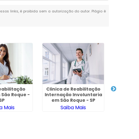
ssos links, é proibida sem a autorização do autor. Plágio é
eabilitação
Clinica de Reabilitação
 São Roque -
Internação Involuntaria
SP
em São Roque - SP
a Mais
Saiba Mais
Tratamen
e Drogas 
Sa