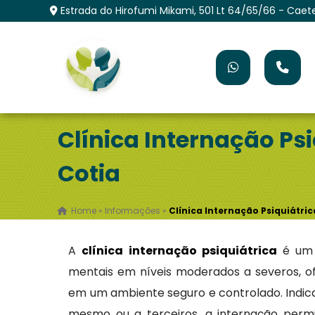
Estrada do Hirofumi Mikami, 501 Lt 64/65/66 - Caet
Clínica Internação Ps
Cotia
Home
»
Informações
»
Clínica Internação Psiquiátri
A
clínica internação psiquiátrica
é um 
mentais em níveis moderados a severos, o
em um ambiente seguro e controlado. Indica
mesmo ou a terceiros, a internação permi