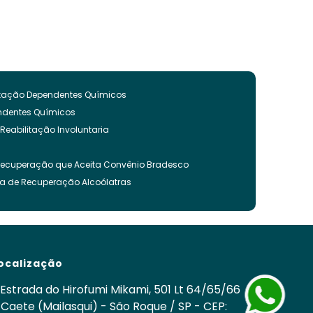
litação Dependentes Químicos
endentes Químicos
 Reabilitação Involuntaria
Recuperação que Aceita Convênio Bradesco
ca de Recuperação Alcoólatras
ncia Quimica
es Quimicos
nvoluntária
ação Involuntária
ocalização
 Recuperação Drogas
ca para Tratamento de Alcoolismo
Estrada do Hirofumi Mikami, 501 Lt 64/65/66
cos
 Caete (Mailasqui) - São Roque / SP - CEP: