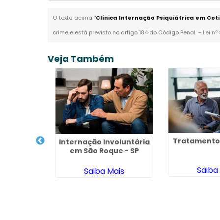
O texto acima "
Clínica Internação Psiquiátrica em Cot
crime e está previsto no artigo 184 do Código Penal. –
Lei n°
Veja Também
Tratamento 
Internação Involuntária
uperação
em São Roque - SP
gados
Saiba
Saiba Mais
ais