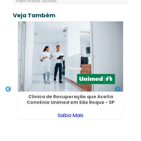
sobre direitos autorais
.
Veja Também
Clínica de Recuperação que Aceita
Convênio Unimed em São Roque - SP
Saiba Mais
I