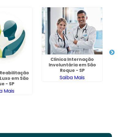
Clínica 
Clinica Internação
Até 500
Involuntária em São
Ro
Roque - SP
Reabilitação
Sa
Saiba Mais
 Luxo em São
e - SP
a Mais