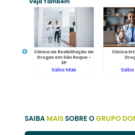
Veja Também
Clinica I
Clinica de Reabilitação de
 Álcool e
Dro
Drogas em São Roque -
o Roque -
SP
Saiba
Saiba Mais
ais
SAIBA
MAIS
SOBRE O
GRUPO DO