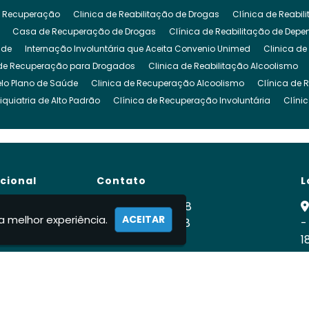
 Recuperação
Clinica de Reabilitação de Drogas
Clínica de Reabi
Casa de Recuperação de Drogas
Clínica de Reabilitação de Dep
ude
Internação Involuntária que Aceita Convenio Unimed
Clinica de
de Recuperação para Drogados
Clinica de Reabilitação Alcoolismo
lo Plano de Saúde
Clinica de Recuperação Alcoolismo
Clínica de 
iquiatria de Alto Padrão
Clínica de Recuperação Involuntária
Clíni
cuperação de Dependencia Quimica
Clinica de Reabilitação Depende
inica para Dependencia Quimica
Clinica Involuntaria para Dependent
Clínica para Dependentes Químicos Involuntário
Clinica Internação I
de Reabilitação Internação Involuntaria
Clinica de Recuperação Intern
ucional
Contato
L
gado
Clínica para Drogados
Clinica Reabilitação Drogas
Clinica
ra Tratamento de Drogas
Clinica para Dependentes Alcoólicos
Clini
e
(11) 99900-2928
a melhor experiência.
ACEITAR
para Drogados
 Nós
Clinica para Drogas
(11) 99900-2928
Clínica para Dependentes Quími
-
ca
1
rnação Involuntária
Internação Involuntária Alcoolismo
Internação I
fabiodomingues524vidanova@gmail.c
ernação Involuntária Compulsória
Clínicas de Recuperação Internação
R
ato
ção de Drogados
Recuperação Dependente Quimico
Centro de Re
mações
ação Dependencia Quimica
Clínica Recuperação Dependente Químic
e Alcoólatras
Tratamento Álcool e Drogas
Tratamento Involuntário