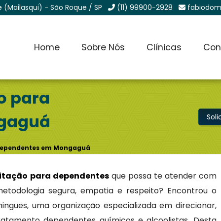
e (Mailasqui) - São Roque / SP
(11) 99900-2928
fabiodom
Home
Sobre Nós
Clínicas
Con
ão para
ngaguá
Sol
a Dependentes em Mongaguá
ilitação para dependentes
que possa te atender com
, metodologia segura, empatia e respeito? Encontrou o
ingues, uma organização especializada em direcionar,
tratamento dependentes químicos e alcoolistas. Desta