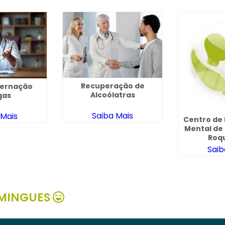
Recuperação de
nternação
Alcoólatras
gas
Saiba Mais
 Mais
Centro de 
Mental de
Roqu
Saib
MINGUES