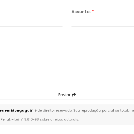
Assunto:
*
Enviar
ntes em Mongaguá
" é de direito reservado. Sua reprodução, parcial ou total,
 Penal. –
Lei n° 9.610-98 sobre direitos autorais
.