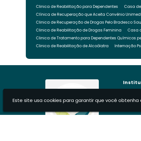
Clinica de Reabilitação para Dependentes
Casa de
Clínica de Recuperação que Aceita Convênio Unimed
Clinica de Recuperação de Drogas Pelo Bradesco Sa
Clinica de Reabilitação de Drogas Feminina
Casa 
Clinica de Tratamento para Dependentes Químicos pe
Clinica de Reabilitação de Alcoólatra
Internação Ps
Clínica de Recuperação Evangélica
Clinica de Re
Clínica Evangélica para Dependentes Químicos
Cl
Clínica para Tratamento de Dependência Química
Clínica para Internar Dependente Químico
Clinica 
Instit
Clinica para Usuarios de Drogas
Clinica para Dro
Clinica para Reabilitação de Drogados
Clinica pa
Hom
Este site usa cookies para garantir que você obtenha 
Clinica Internação Drogas
Clinica de Internação 
Sobre
Clíni
Clínica para Dependentes Químicos Feminina
Inte
Blog
Internação Involuntária Dependentes Químicos
Int
Cont
Internação Involuntária para Alcoólatras
Recupera
Infor
Centro Recuperação Dependente Quimico
Recuper
Casa de Recuperação de Drogados
Recuperação d