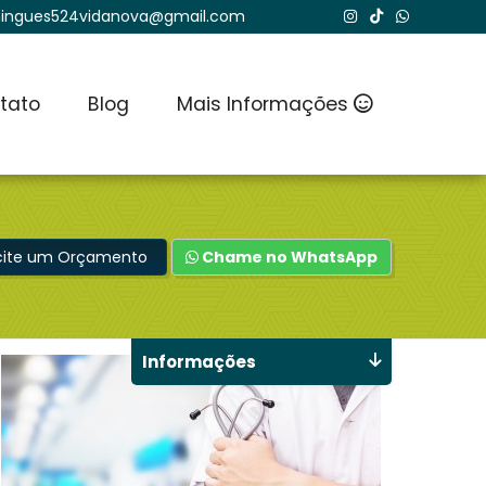
ingues524vidanova@gmail.com
tato
Blog
Mais Informações
icite um Orçamento
Chame no WhatsApp
Informações