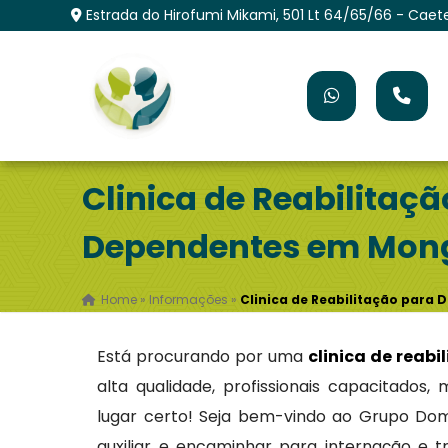
Estrada do Hirofumi Mikami, 501 Lt 64/65/66 - Caet
Clinica de Reabilitaç
Dependentes em Mo
Home
»
Informações
»
Clinica de Reabilitação par
Está procurando por uma
clinica de reab
alta qualidade, profissionais capacitados
lugar certo! Seja bem-vindo ao Grupo Dom
auxiliar e encaminhar para internação e 