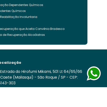
litação Dependentes Químicos
endentes Químicos
 Reabilitação Involuntaria
Recuperação que Aceita Convênio Bradesco
ca de Recuperação Alcoólatras
ncia Quimica
es Quimicos
nvoluntária
ação Involuntária
ocalização
 Recuperação Drogas
ca para Tratamento de Alcoolismo
Estrada do Hirofumi Mikami, 501 Lt 64/65/66
cos
 Caete (Mailasqui) - São Roque / SP - CEP:
8143-303
nvoluntária Drogas
om
 Involuntária Drogas Álcool
edes Sociais
cuperação de Drogados
o
Clínica de Recuperação Química
Tratamentos para Usuários de Drogas