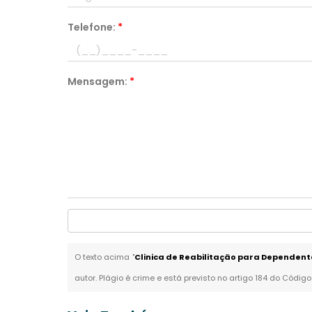
Telefone:
*
Mensagem:
*
O texto acima "
Clinica de Reabilitação para Depende
autor. Plágio é crime e está previsto no artigo 184 do Código