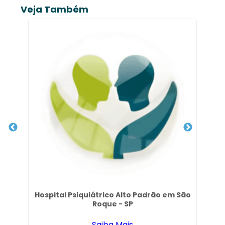
Veja Também
Cl
Hospital Psiquiátrico Alto Padrão em São
Roque - SP
Saiba Mais