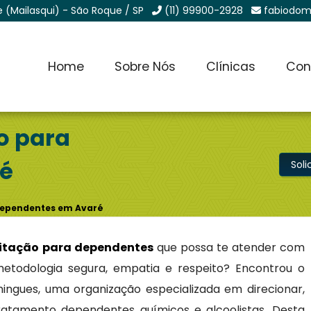
e (Mailasqui) - São Roque / SP
(11) 99900-2928
fabiodom
Home
Sobre Nós
Clínicas
Con
ão para
é
Sol
 Dependentes em Avaré
ilitação para dependentes
que possa te atender com
, metodologia segura, empatia e respeito? Encontrou o
ingues, uma organização especializada em direcionar,
tratamento dependentes químicos e alcoolistas. Desta