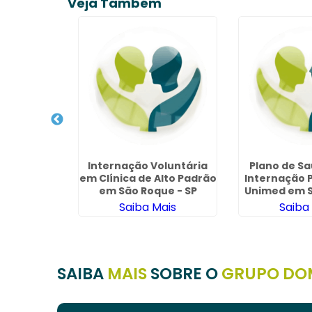
Veja Também
átrico Alto
Internação Voluntária
Plano de S
o Roque -
em Clínica de Alto Padrão
Internação P
em São Roque - SP
Unimed em S
S
ais
Saiba Mais
Saiba
SAIBA
MAIS
SOBRE O
GRUPO DO