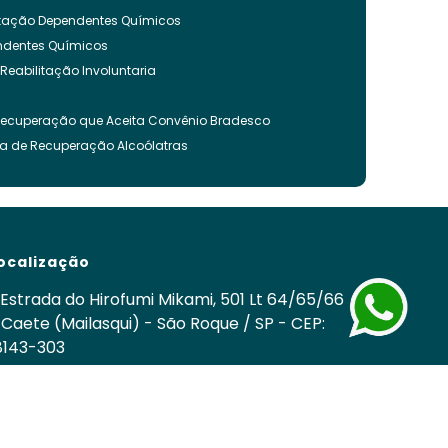
litação Dependentes Químicos
endentes Químicos
 Reabilitação Involuntaria
Recuperação que Aceita Convênio Bradesco
ca de Recuperação Alcoólatras
ncia Quimica
es Quimicos
nvoluntária
ação Involuntária
ocalização
 Recuperação Drogas
ca para Tratamento de Alcoolismo
Estrada do Hirofumi Mikami, 501 Lt 64/65/66
cos
 Caete (Mailasqui) - São Roque / SP - CEP:
8143-303
nvoluntária Drogas
om
 Involuntária Drogas Álcool
edes Sociais
cuperação de Drogados
o
Clínica de Recuperação Química
Tratamentos para Usuários de Drogas