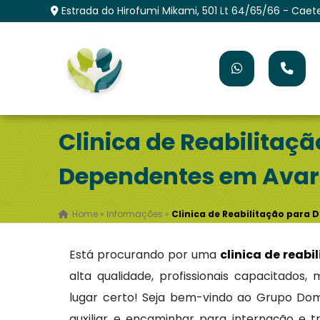
Estrada do Hirofumi Mikami, 501 Lt 64/65/66 - Caet
Clinica de Reabilitaç
Dependentes em Avar
Home
»
Informações
»
Clinica de Reabilitação para
Está procurando por uma
clinica de reab
alta qualidade, profissionais capacitados
lugar certo! Seja bem-vindo ao Grupo Dom
auxiliar e encaminhar para internação e 