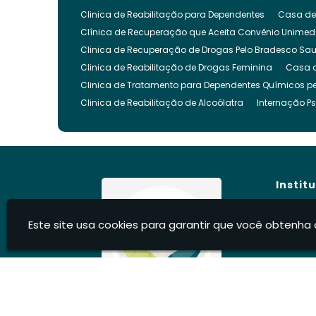
Clinica de Reabilitação para Dependentes
Casa de
Clínica de Recuperação que Aceita Convênio Unimed
Clinica de Recuperação de Drogas Pelo Bradesco Sa
Clinica de Reabilitação de Drogas Feminina
Casa 
Clinica de Tratamento para Dependentes Químicos pe
Clinica de Reabilitação de Alcoólatra
Internação Ps
Clínica de Recuperação Evangélica
Clinica de Re
Clínica Evangélica para Dependentes Químicos
Cl
Clínica para Tratamento de Dependência Química
Clínica para Internar Dependente Químico
Clinica 
Instit
Clinica para Usuarios de Drogas
Clinica para Dro
Clinica para Reabilitação de Drogados
Clinica pa
Hom
Este site usa cookies para garantir que você obtenha 
Clinica Internação Drogas
Clinica de Internação 
Sobre
Clíni
Clínica para Dependentes Químicos Feminina
Inte
Blog
Internação Involuntária Dependentes Químicos
Int
Cont
Internação Involuntária para Alcoólatras
Recupera
Infor
Centro Recuperação Dependente Quimico
Recuper
Casa de Recuperação de Drogados
Recuperação d