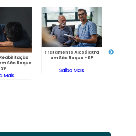
Tratamento Alcoólatra
Clinica de
 Reabilitação
em São Roque - SP
Al
 em São Roque
 SP
Saiba Mais
Sa
a Mais