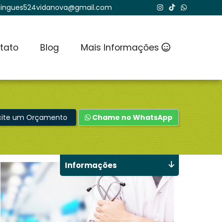
ingues524vidanova@gmail.com
tato
Blog
Mais Informações
icite um Orçamento
Chame no WhatsApp
Informações