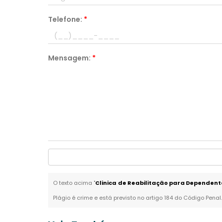
Telefone:
*
Mensagem:
*
O texto acima "
Clinica de Reabilitação para Dependen
Plágio é crime e está previsto no artigo 184 do Código Penal