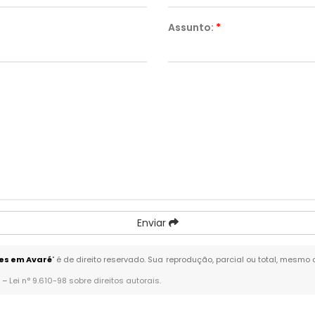
Assunto:
*
Enviar
tes em Avaré
" é de direito reservado. Sua reprodução, parcial ou total, mesmo
. –
Lei n° 9.610-98 sobre direitos autorais
.