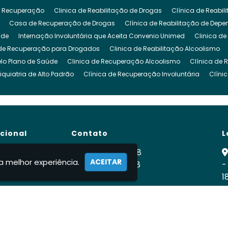
 Recuperação
Clinica de Reabilitação de Drogas
Clínica de Reabi
Casa de Recuperação de Drogas
Clínica de Reabilitação de Dep
ude
Internação Involuntária que Aceita Convenio Unimed
Clinica de
de Recuperação para Drogados
Clinica de Reabilitação Alcoolismo
lo Plano de Saúde
Clinica de Recuperação Alcoolismo
Clínica de 
iquiatria de Alto Padrão
Clínica de Recuperação Involuntária
Clíni
cuperação de Dependencia Quimica
Clinica de Reabilitação Depende
inica para Dependencia Quimica
Clinica Involuntaria para Dependent
Clínica para Dependentes Químicos Involuntário
Clinica Internação I
de Reabilitação Internação Involuntaria
Clinica de Recuperação Intern
ucional
Contato
L
gado
Clínica para Drogados
Clinica Reabilitação Drogas
Clinica
ra Tratamento de Drogas
Clinica para Dependentes Alcoólicos
Clini
e
(11) 99900-2928
a melhor experiência.
ACEITAR
para Drogados
 Nós
Clinica para Drogas
(11) 99900-2928
Clínica para Dependentes Quími
-
ca
1
rnação Involuntária
Internação Involuntária Alcoolismo
Internação I
fabiodomingues524vidanova@gmail.c
ernação Involuntária Compulsória
Clínicas de Recuperação Internação
R
ato
ção de Drogados
Recuperação Dependente Quimico
Centro de Re
mações
ação Dependencia Quimica
Clínica Recuperação Dependente Químic
e Alcoólatras
Tratamento Álcool e Drogas
Tratamento Involuntário