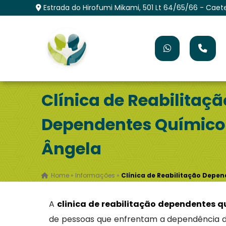
Estrada do Hirofumi Mikami, 501 Lt 64/65/66 - Caet
Clínica de Reabilitaçã
Dependentes Químico
Ângela
Home
»
Informações
»
Clínica de Reabilitação Depe
A
clinica de reabilitação dependentes 
de pessoas que enfrentam a dependência 