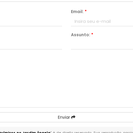
Email:
*
Assunto:
*
Enviar
Químicos no Jardim Ângela
" é de direito reservado. Sua reprodução, parc