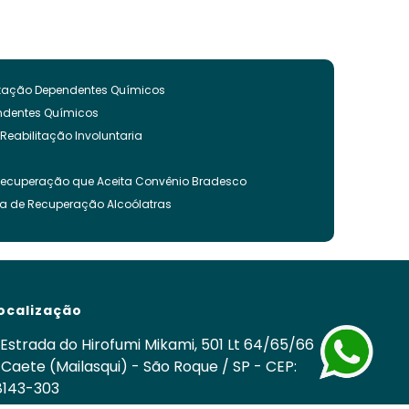
litação Dependentes Químicos
endentes Químicos
 Reabilitação Involuntaria
Recuperação que Aceita Convênio Bradesco
ca de Recuperação Alcoólatras
ncia Quimica
es Quimicos
nvoluntária
ação Involuntária
ocalização
 Recuperação Drogas
ca para Tratamento de Alcoolismo
Estrada do Hirofumi Mikami, 501 Lt 64/65/66
cos
 Caete (Mailasqui) - São Roque / SP - CEP:
8143-303
nvoluntária Drogas