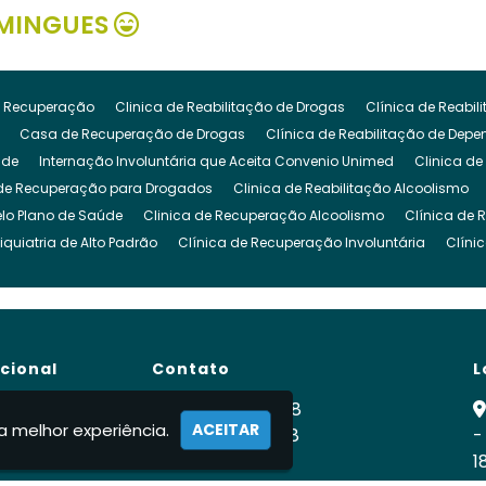
MINGUES
 Recuperação
Clinica de Reabilitação de Drogas
Clínica de Reabi
Casa de Recuperação de Drogas
Clínica de Reabilitação de Dep
ude
Internação Involuntária que Aceita Convenio Unimed
Clinica de
de Recuperação para Drogados
Clinica de Reabilitação Alcoolismo
lo Plano de Saúde
Clinica de Recuperação Alcoolismo
Clínica de 
iquiatria de Alto Padrão
Clínica de Recuperação Involuntária
Clíni
cuperação de Dependencia Quimica
Clinica de Reabilitação Depende
inica para Dependencia Quimica
Clinica Involuntaria para Dependent
Clínica para Dependentes Químicos Involuntário
Clinica Internação I
de Reabilitação Internação Involuntaria
Clinica de Recuperação Intern
ucional
Contato
L
gado
Clínica para Drogados
Clinica Reabilitação Drogas
Clinica
ra Tratamento de Drogas
Clinica para Dependentes Alcoólicos
Clini
e
(11) 99900-2928
a melhor experiência.
ACEITAR
para Drogados
 Nós
Clinica para Drogas
(11) 99900-2928
Clínica para Dependentes Quími
-
ca
1
rnação Involuntária
Internação Involuntária Alcoolismo
Internação I