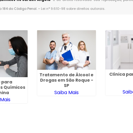
go 184 do Código Penal. –
Lei n° 9.610-98 sobre direitos autorais
.
Clínica p
Tratamento de Álcool e
Drogas em São Roque -
a para
SP
s Químicos
Saib
Saiba Mais
nina
 Mais