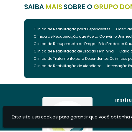
SAIBA
MAIS
SOBRE O
GRUPO DO
Clinica de Reabilitação para Dependentes
Casa de
Clínica de Recuperação que Aceita Convênio Unimed
Clinica de Recuperação de Drogas Pelo Bradesco Sa
Clinica de Reabilitação de Drogas Feminina
Casa 
Clinica de Tratamento para Dependentes Químicos pe
Clinica de Reabilitação de Alcoólatra
Internação Ps
Clínica de Recuperação Evangélica
Clinica de Re
Clínica Evangélica para Dependentes Químicos
Cl
Clínica para Tratamento de Dependência Química
Clínica para Internar Dependente Químico
Clinica 
Instit
Clinica para Usuarios de Drogas
Clinica para Dro
Clinica para Reabilitação de Drogados
Clinica pa
Hom
Este site usa cookies para garantir que você obtenha 
Clinica Internação Drogas
Clinica de Internação 
Sobre
Clíni
Clínica para Dependentes Químicos Feminina
Inte