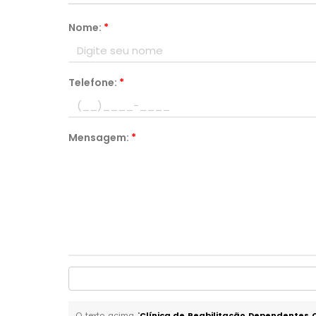
Nome:
*
Telefone:
*
Mensagem:
*
O texto acima "
Clínica de Reabilitação Dependentes 