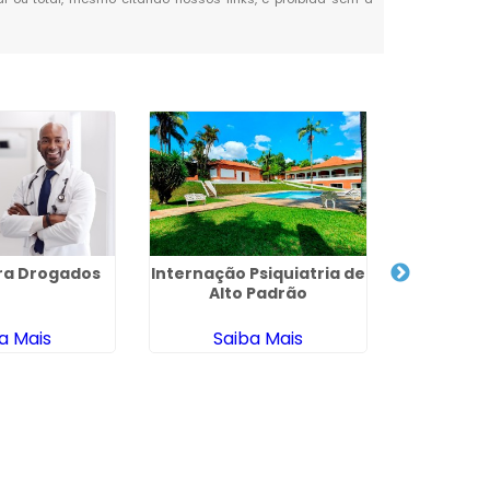
ara Drogados
Internação Psiquiatria de
Centro 
Alto Padrão
para Usuar
Outras 
Ro
a Mais
Saiba Mais
Sa