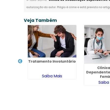
autorização do autor. Plágio é crime e está previsto no arti
Veja Também
Tratamento Involuntário
Clínic
Dependente
Saiba Mais
Femi
iquiátrico
nhamento
Saiba
São Roque -
ais