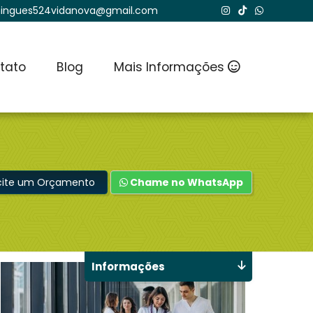
ingues524vidanova@gmail.com
tato
Blog
Mais Informações
icite um Orçamento
Chame no WhatsApp
Informações