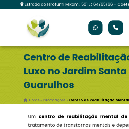
Estrada do Hirofumi Mikami, 501 Lt 64/65/66 - Caet
Centro de Reabilitaçã
Luxo no Jardim Santa 
Guarulhos
Home
»
Informações
»
Centro de Reabilitação Mental
Um
centro de reabilitação mental de
tratamento de transtornos mentais e depen