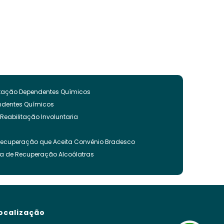
litação Dependentes Químicos
endentes Químicos
 Reabilitação Involuntaria
Recuperação que Aceita Convênio Bradesco
ca de Recuperação Alcoólatras
ncia Quimica
es Quimicos
nvoluntária
ação Involuntária
ocalização
 Recuperação Drogas