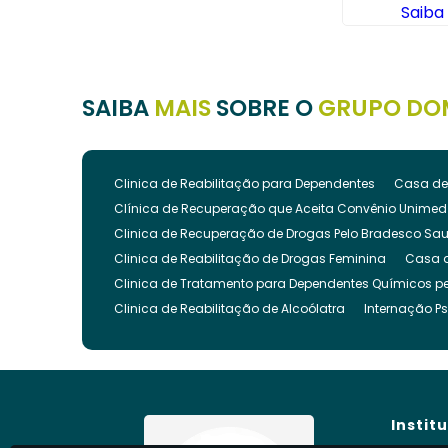
ais
Saiba
SAIBA
MAIS
SOBRE O
GRUPO DO
Clinica de Reabilitação para Dependentes
Casa de
Clínica de Recuperação que Aceita Convênio Unimed
Clinica de Recuperação de Drogas Pelo Bradesco Sa
Clinica de Reabilitação de Drogas Feminina
Casa 
Clinica de Tratamento para Dependentes Químicos pe
Clinica de Reabilitação de Alcoólatra
Internação Ps
Clínica de Recuperação Evangélica
Clinica de Re
Clínica Evangélica para Dependentes Químicos
Cl
Clínica para Tratamento de Dependência Química
Clínica para Internar Dependente Químico
Clinica 
Instit
Clinica para Usuarios de Drogas
Clinica para Dro