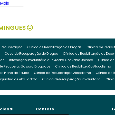
 Mais
MINGUES
 Recuperação
Clinica de Reabilitação de Drogas
Clínica de Reabi
Casa de Recuperação de Drogas
Clínica de Reabilitação de Dep
ude
Internação Involuntária que Aceita Convenio Unimed
Clinica de
de Recuperação para Drogados
Clinica de Reabilitação Alcoolismo
lo Plano de Saúde
Clinica de Recuperação Alcoolismo
Clínica de 
iquiatria de Alto Padrão
Clínica de Recuperação Involuntária
Clíni
cuperação de Dependencia Quimica
Clinica de Reabilitação Depende
inica para Dependencia Quimica
Clinica Involuntaria para Dependent
Clínica para Dependentes Químicos Involuntário
Clinica Internação I
de Reabilitação Internação Involuntaria
Clinica de Recuperação Intern
ucional
Contato
L
gado
Clínica para Drogados
Clinica Reabilitação Drogas
Clinica