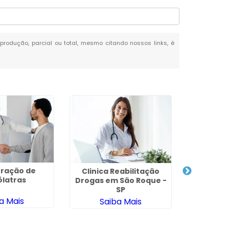
reprodução, parcial ou total, mesmo citando nossos links, é
ração de
Clinica Reabilitação
Clinica 
ólatras
Drogas em São Roque -
para D
SP
Químicos
Saúde em 
a Mais
Saiba Mais
Sa