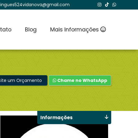
ingues524vidanova@gmail.com
tato
Blog
Mais Informações
icite um Orçamento
Chame no WhatsApp
Informações