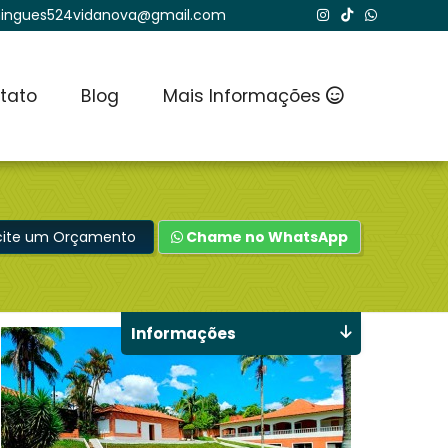
ingues524vidanova@gmail.com
tato
Blog
Mais Informações
icite um Orçamento
Chame no WhatsApp
Informações