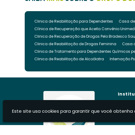
Clinica de Reabilitação para Dependentes
Casa de
Clínica de Recuperação que Aceita Convênio Unimed
Clinica de Recuperação de Drogas Pelo Bradesco Sa
Clinica de Reabilitação de Drogas Feminina
Casa 
Clinica de Tratamento para Dependentes Químicos pe
Clinica de Reabilitação de Alcoólatra
Internação Ps
Clínica de Recuperação Evangélica
Clinica de Re
Clínica Evangélica para Dependentes Químicos
Cl
Clínica para Tratamento de Dependência Química
Clínica para Internar Dependente Químico
Clinica 
Instit
Clinica para Usuarios de Drogas
Clinica para Dro
Clinica para Reabilitação de Drogados
Clinica pa
Hom
Este site usa cookies para garantir que você obtenha 
Clinica Internação Drogas
Clinica de Internação 
Sobre
Clíni
Clínica para Dependentes Químicos Feminina
Inte
Blog
Internação Involuntária Dependentes Químicos
Int
Cont
Internação Involuntária para Alcoólatras
Recupera