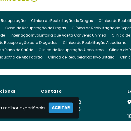
 Recuperação
Clinica de Reabilitação de Drogas
Clínica de Reabi
Casa de Recuperação de Drogas
Clínica de Reabilitação de Dep
ude
Internação Involuntária que Aceita Convenio Unimed
Clinica de
de Recuperação para Drogados
Clinica de Reabilitação Alcoolismo
lo Plano de Saúde
Clinica de Recuperação Alcoolismo
Clínica de 
iquiatria de Alto Padrão
Clínica de Recuperação Involuntária
Clíni
cuperação de Dependencia Quimica
Clinica de Reabilitação Depende
inica para Dependencia Quimica
Clinica Involuntaria para Dependent
Clínica para Dependentes Químicos Involuntário
Clinica Internação I
de Reabilitação Internação Involuntaria
Clinica de Recuperação Intern
ucional
Contato
L
gado
Clínica para Drogados
Clinica Reabilitação Drogas
Clinica
ra Tratamento de Drogas
Clinica para Dependentes Alcoólicos
Clini
e
(11) 99900-2928
a melhor experiência.
ACEITAR
para Drogados
 Nós
Clinica para Drogas
(11) 99900-2928
Clínica para Dependentes Quími
-
ca
1
rnação Involuntária
Internação Involuntária Alcoolismo
Internação I
fabiodomingues524vidanova@gmail.c
ernação Involuntária Compulsória
Clínicas de Recuperação Internação
R
ato
ção de Drogados
Recuperação Dependente Quimico
Centro de Re