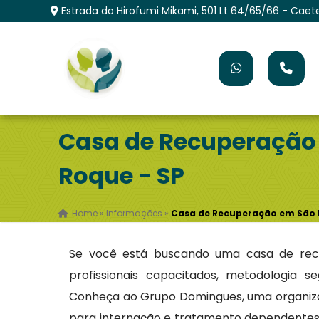
Estrada do Hirofumi Mikami, 501 Lt 64/65/66 - Caet
Casa de Recuperação
Roque - SP
Home
»
Informações
»
Casa de Recuperação em São 
Se você está buscando uma casa de recu
profissionais capacitados, metodologia s
Conheça ao Grupo Domingues, uma organizaç
para internação e tratamento dependentes 