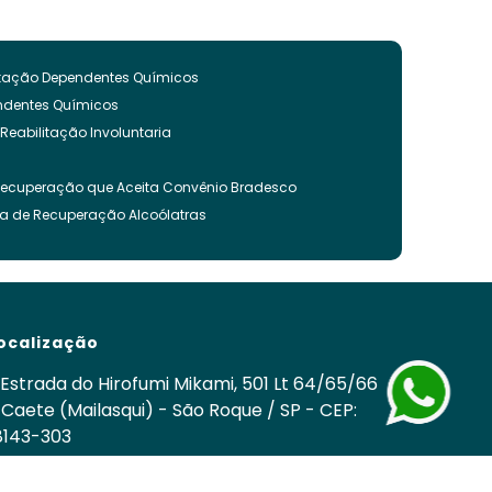
litação Dependentes Químicos
endentes Químicos
 Reabilitação Involuntaria
Recuperação que Aceita Convênio Bradesco
ca de Recuperação Alcoólatras
ncia Quimica
es Quimicos
nvoluntária
ação Involuntária
ocalização
 Recuperação Drogas
ca para Tratamento de Alcoolismo
Estrada do Hirofumi Mikami, 501 Lt 64/65/66
cos
 Caete (Mailasqui) - São Roque / SP - CEP:
8143-303
nvoluntária Drogas
om
 Involuntária Drogas Álcool
edes Sociais
cuperação de Drogados