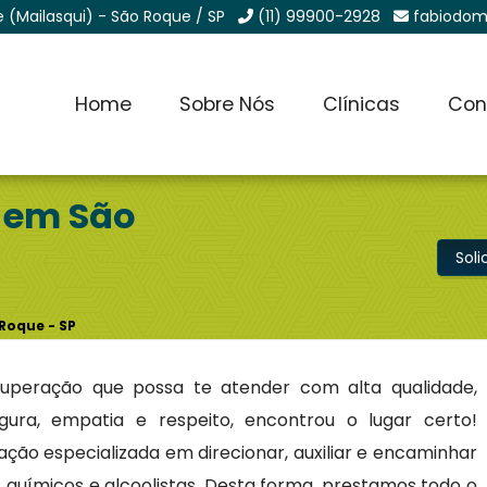
e (Mailasqui) - São Roque / SP
(11) 99900-2928
fabiodom
Home
Sobre Nós
Clínicas
Con
 em São
Sol
Roque - SP
peração que possa te atender com alta qualidade,
egura, empatia e respeito, encontrou o lugar certo!
ão especializada em direcionar, auxiliar e encaminhar
químicos e alcoolistas. Desta forma, prestamos todo o