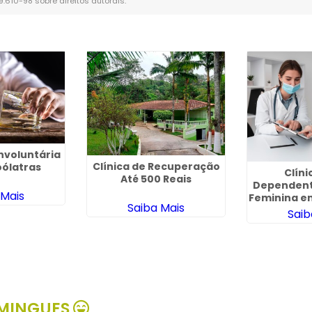
 9.610-98 sobre direitos autorais
.
nvoluntária
Clínica de Recuperação
oólatras
Clíni
Até 500 Reais
Dependent
 Mais
Feminina e
Saiba Mais
Saib
MINGUES