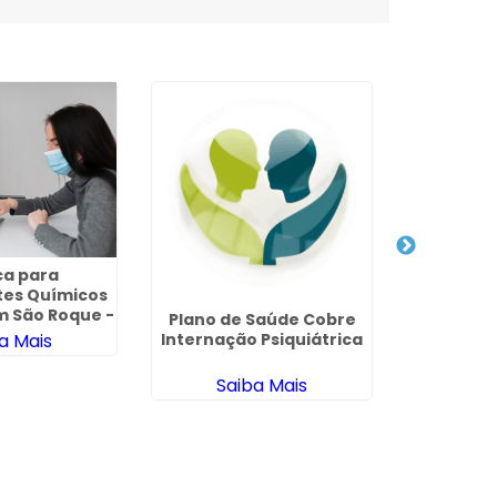
Internaçã
D
ca para
es Químicos
Sa
m São Roque -
Plano de Saúde Cobre
SP
Internação Psiquiátrica
a Mais
Saiba Mais