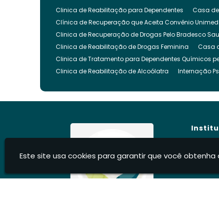
Clinica de Reabilitação para Dependentes
Casa de
Clínica de Recuperação que Aceita Convênio Unimed
Clinica de Recuperação de Drogas Pelo Bradesco Sa
Clinica de Reabilitação de Drogas Feminina
Casa 
Clinica de Tratamento para Dependentes Químicos pe
Clinica de Reabilitação de Alcoólatra
Internação Ps
Clínica de Recuperação Evangélica
Clinica de Re
Clínica Evangélica para Dependentes Químicos
Cl
Clínica para Tratamento de Dependência Química
Clínica para Internar Dependente Químico
Clinica 
Instit
Clinica para Usuarios de Drogas
Clinica para Dro
Clinica para Reabilitação de Drogados
Clinica pa
Hom
Este site usa cookies para garantir que você obtenha 
Clinica Internação Drogas
Clinica de Internação 
Sobre
Clíni
Clínica para Dependentes Químicos Feminina
Inte
Blog
Internação Involuntária Dependentes Químicos
Int
Cont
Internação Involuntária para Alcoólatras
Recupera
Infor
Centro Recuperação Dependente Quimico
Recuper
Casa de Recuperação de Drogados
Recuperação d