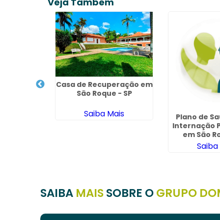
Veja Também
Casa de Recuperação em
ilitação de
São Roque - SP
minina
Saiba Mais
Plano de S
ais
Internação P
em São Ro
Saiba
SAIBA
MAIS
SOBRE O
GRUPO DO