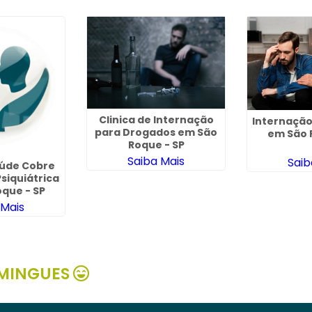
Clinica de Internação
Internação
para Drogados em São
em São 
Roque - SP
Saiba Mais
Saib
aúde Cobre
siquiátrica
que - SP
 Mais
MINGUES