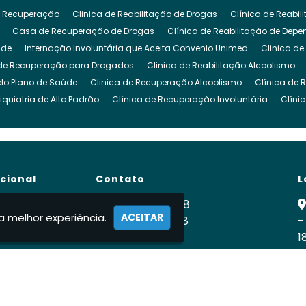
 Recuperação
Clinica de Reabilitação de Drogas
Clínica de Reabi
Casa de Recuperação de Drogas
Clínica de Reabilitação de Dep
ude
Internação Involuntária que Aceita Convenio Unimed
Clinica de
de Recuperação para Drogados
Clinica de Reabilitação Alcoolismo
lo Plano de Saúde
Clinica de Recuperação Alcoolismo
Clínica de 
iquiatria de Alto Padrão
Clínica de Recuperação Involuntária
Clíni
cuperação de Dependencia Quimica
Clinica de Reabilitação Depende
inica para Dependencia Quimica
Clinica Involuntaria para Dependent
Clínica para Dependentes Químicos Involuntário
Clinica Internação I
de Reabilitação Internação Involuntaria
Clinica de Recuperação Intern
ucional
Contato
L
gado
Clínica para Drogados
Clinica Reabilitação Drogas
Clinica
ra Tratamento de Drogas
Clinica para Dependentes Alcoólicos
Clini
e
(11) 99900-2928
a melhor experiência.
ACEITAR
para Drogados
 Nós
Clinica para Drogas
(11) 99900-2928
Clínica para Dependentes Quími
-
ca
1
rnação Involuntária
Internação Involuntária Alcoolismo
Internação I
fabiodomingues524vidanova@gmail.c
ernação Involuntária Compulsória
Clínicas de Recuperação Internação
R
ato
ção de Drogados
Recuperação Dependente Quimico
Centro de Re
mações
ação Dependencia Quimica
Clínica Recuperação Dependente Químic
e Alcoólatras
Tratamento Álcool e Drogas
Tratamento Involuntário