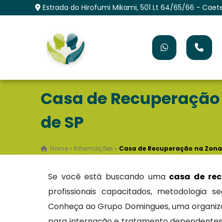
Estrada do Hirofumi Mikami, 501 Lt 64/65/66 - Caet
Casa de Recuperação 
de SP
Home
»
Informações
»
Casa de Recuperação na Zona 
Se você está buscando uma
casa de re
profissionais capacitados, metodologia s
Conheça ao Grupo Domingues, uma organizaç
para internação e tratamento dependentes 