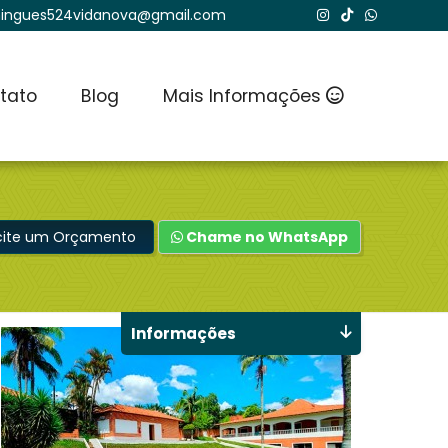
ingues524vidanova@gmail.com
tato
Blog
Mais Informações
icite um Orçamento
Chame no WhatsApp
Informações