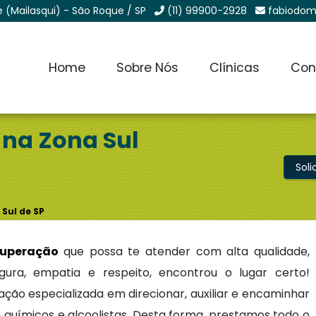
e (Mailasqui) - São Roque / SP
(11) 99900-2928
fabiodom
Home
Sobre Nós
Clínicas
Con
na Zona Sul
Sol
Sul de SP
cuperação
que possa te atender com alta qualidade,
egura, empatia e respeito, encontrou o lugar certo!
ão especializada em direcionar, auxiliar e encaminhar
químicos e alcoolistas. Desta forma, prestamos todo o