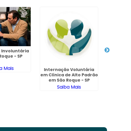
Clinica 
 Involuntária
de Drogas
Roque - SP
Saude em 
Sa
a Mais
Internação Voluntária
em Clínica de Alto Padrão
em São Roque - SP
Saiba Mais