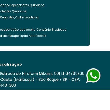
litação Dependentes Químicos
endentes Químicos
 Reabilitação Involuntaria
Recuperação que Aceita Convênio Bradesco
ca de Recuperação Alcoólatras
ncia Quimica
es Quimicos
nvoluntária
ação Involuntária
ocalização
 Recuperação Drogas
ca para Tratamento de Alcoolismo
Estrada do Hirofumi Mikami, 501 Lt 64/65/66
cos
 Caete (Mailasqui) - São Roque / SP - CEP:
8143-303
nvoluntária Drogas
om
 Involuntária Drogas Álcool
edes Sociais
cuperação de Drogados
o
Clínica de Recuperação Química
Tratamentos para Usuários de Drogas