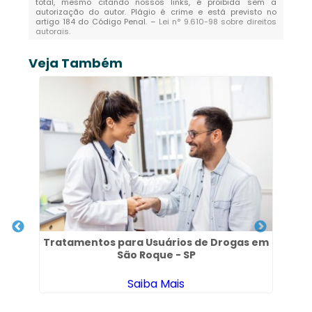
total, mesmo citando nossos links, é proibida sem a
autorização do autor. Plágio é crime e está previsto no
artigo 184 do Código Penal. –
Lei n° 9.610-98 sobre direitos
autorais
.
Veja Também
que
Tratamentos para Usuários de Drogas em
São Roque - SP
Saiba Mais