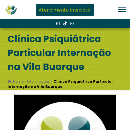
Atendimento Imediato
Clínica Psiquiátrica
Particular Internação
na Vila Buarque
Home
»
Informações
»
Clínica Psiquiátrica Particular
Internação na Vila Buarque