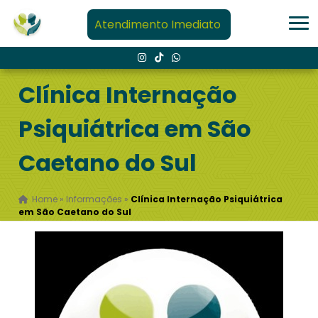
Atendimento Imediato
Clínica Internação
Psiquiátrica em São
Caetano do Sul
Home
»
Informações
»
Clínica Internação Psiquiátrica
em São Caetano do Sul