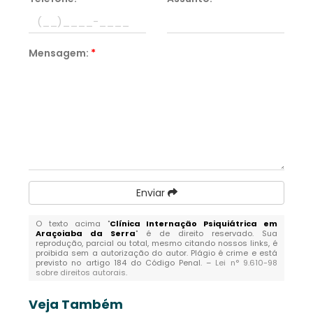
Mensagem:
*
Enviar
O texto acima "
Clínica Internação Psiquiátrica em
Araçoiaba da Serra
" é de direito reservado. Sua
reprodução, parcial ou total, mesmo citando nossos links, é
proibida sem a autorização do autor. Plágio é crime e está
previsto no artigo 184 do Código Penal. –
Lei n° 9.610-98
sobre direitos autorais
.
Veja Também