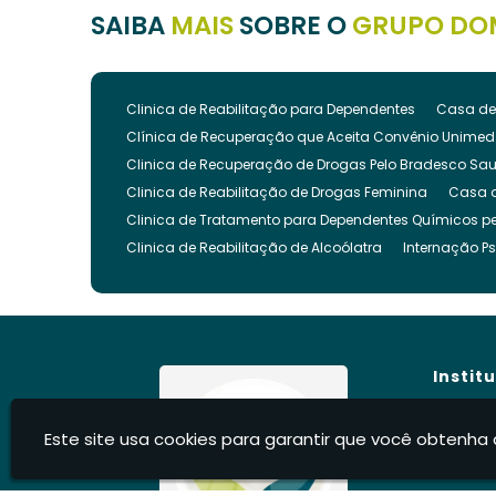
SAIBA
MAIS
SOBRE O
GRUPO DO
Clinica de Reabilitação para Dependentes
Casa de
Clínica de Recuperação que Aceita Convênio Unimed
Clinica de Recuperação de Drogas Pelo Bradesco Sa
Clinica de Reabilitação de Drogas Feminina
Casa 
Clinica de Tratamento para Dependentes Químicos pe
Clinica de Reabilitação de Alcoólatra
Internação Ps
Clínica de Recuperação Evangélica
Clinica de Re
Clínica Evangélica para Dependentes Químicos
Cl
Clínica para Tratamento de Dependência Química
Clínica para Internar Dependente Químico
Clinica 
Instit
Clinica para Usuarios de Drogas
Clinica para Dro
Clinica para Reabilitação de Drogados
Clinica pa
Hom
Este site usa cookies para garantir que você obtenha 
Clinica Internação Drogas
Clinica de Internação 
Sobre
Clíni
Clínica para Dependentes Químicos Feminina
Inte