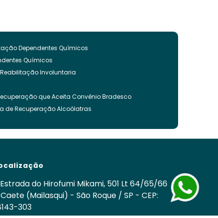
litação Dependentes Químicos
endentes Químicos
 Reabilitação Involuntaria
Recuperação que Aceita Convênio Bradesco
ca de Recuperação Alcoólatras
ncia Quimica
es Quimicos
nvoluntária
ação Involuntária
ocalização
 Recuperação Drogas
ca para Tratamento de Alcoolismo
Estrada do Hirofumi Mikami, 501 Lt 64/65/66
cos
 Caete (Mailasqui) - São Roque / SP - CEP:
8143-303
nvoluntária Drogas