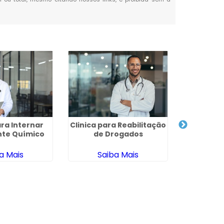
ara Internar
Clinica para Reabilitação
Clinica
te Químico
de Drogados
a Mais
Saiba Mais
Sa