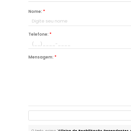
Nome:
*
Telefone:
*
Mensagem:
*
O texto acima "
Clínica de Reabilitação Dependentes 