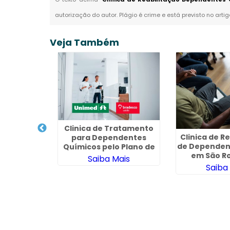
autorização do autor. Plágio é crime e está previsto no arti
Veja Também
Clinica de Tratamento
Clinica de 
para Dependentes
de Dependen
Químicos pelo Plano de
em São Ro
Saúde
Saiba Mais
de Cobre
Saiba
iquiátrica
ais