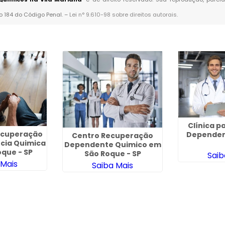
go 184 do Código Penal. –
Lei n° 9.610-98 sobre direitos autorais
.
Clínica p
Recuperação
Dependen
Centro Recuperação
cia Quimica
Dependente Quimico em
que - SP
São Roque - SP
Saib
 Mais
Saiba Mais