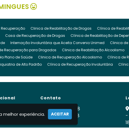
MINGUES
 Recuperação
Clinica de Reabilitação de Drogas
Clínica de Reabi
Casa de Recuperação de Drogas
Clínica de Reabilitação de Dep
ude
Internação Involuntária que Aceita Convenio Unimed
Clinica de
de Recuperação para Drogados
Clinica de Reabilitação Alcoolismo
lo Plano de Saúde
Clinica de Recuperação Alcoolismo
Clínica de 
iquiatria de Alto Padrão
Clínica de Recuperação Involuntária
Clíni
cuperação de Dependencia Quimica
Clinica de Reabilitação Depende
inica para Dependencia Quimica
Clinica Involuntaria para Dependent
Clínica para Dependentes Químicos Involuntário
Clinica Internação I
de Reabilitação Internação Involuntaria
Clinica de Recuperação Intern
ucional
Contato
L
gado
Clínica para Drogados
Clinica Reabilitação Drogas
Clinica
ra Tratamento de Drogas
Clinica para Dependentes Alcoólicos
Clini
e
(11) 99900-2928
a melhor experiência.
ACEITAR
para Drogados
 Nós
Clinica para Drogas
(11) 99900-2928
Clínica para Dependentes Quími
-
ca
1
rnação Involuntária
Internação Involuntária Alcoolismo
Internação I