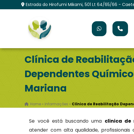
Estrada do Hirofumi Mikami, 501 Lt 64/65/66 - Caet
Clínica de Reabilitaçã
Dependentes Químicos
Mariana
Home
»
Informações
»
Clínica de Reabilitação Depe
Se você está buscando uma
clinica de
atender com alta qualidade, profissionais