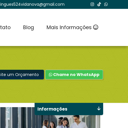
ingues524vidanova@gmail.com
tato
Blog
Mais Informações
icite um Orçamento
Chame no WhatsApp
Informações