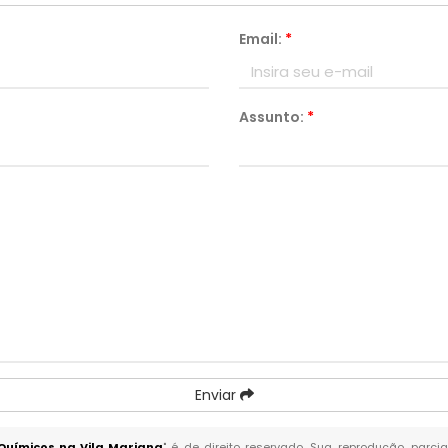
Email:
*
Assunto:
*
Enviar
Químicos na Vila Mariana
" é de direito reservado. Sua reprodução, parci