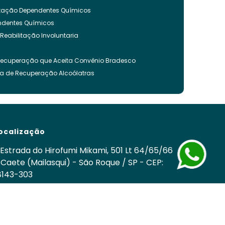
litação Dependentes Químicos
endentes Químicos
 Reabilitação Involuntaria
Recuperação que Aceita Convênio Bradesco
ca de Recuperação Alcoólatras
ncia Quimica
es Quimicos
nvoluntária
ação Involuntária
ocalização
 Recuperação Drogas
ca para Tratamento de Alcoolismo
Estrada do Hirofumi Mikami, 501 Lt 64/65/66
cos
 Caete (Mailasqui) - São Roque / SP - CEP:
8143-303
nvoluntária Drogas
om
 Involuntária Drogas Álcool
edes Sociais
cuperação de Drogados
o
Clínica de Recuperação Química
Tratamentos para Usuários de Drogas