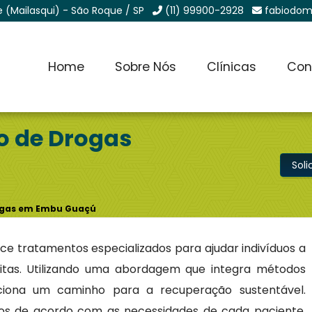
e (Mailasqui) - São Roque / SP
(11) 99900-2928
fabiodom
Home
Sobre Nós
Clínicas
Con
ão de Drogas
Sol
rogas em Embu Guaçú
ce tratamentos especializados para ajudar indivíduos a
citas. Utilizando uma abordagem que integra métodos
orciona um caminho para a recuperação sustentável.
dos de acordo com as necessidades de cada paciente,