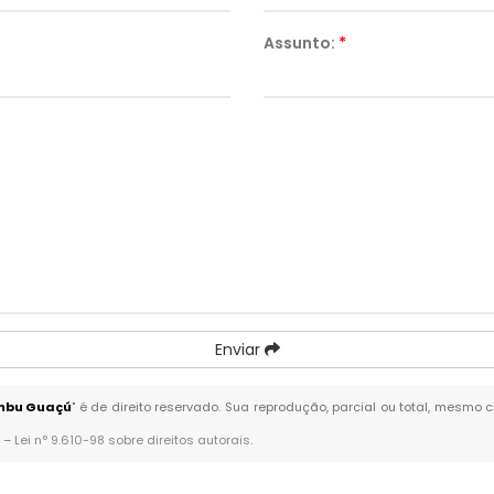
Assunto:
*
Enviar
Embu Guaçú
" é de direito reservado. Sua reprodução, parcial ou total, mesmo 
. –
Lei n° 9.610-98 sobre direitos autorais
.