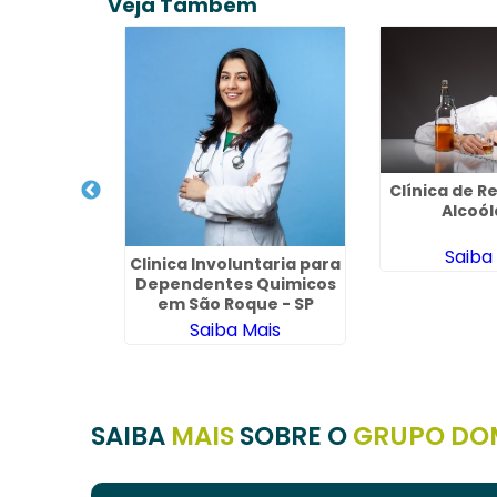
Veja Também
uperação
as
Clínica de 
ais
Alcoól
Saiba
Clinica Involuntaria para
Dependentes Quimicos
em São Roque - SP
Saiba Mais
SAIBA
MAIS
SOBRE O
GRUPO DO