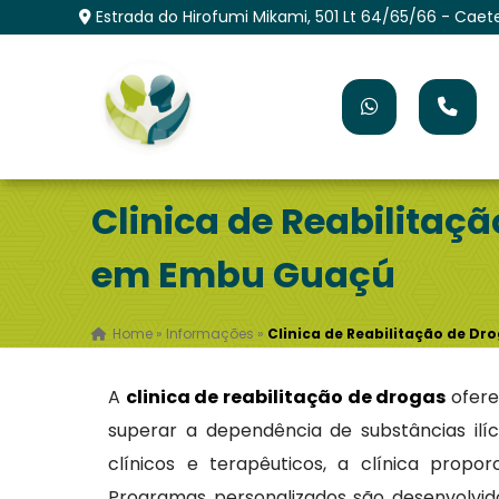
Estrada do Hirofumi Mikami, 501 Lt 64/65/66 - Caet
Clinica de Reabilitaç
em Embu Guaçú
Home
»
Informações
»
Clinica de Reabilitação de D
A
clinica de reabilitação de drogas
ofere
superar a dependência de substâncias ilí
clínicos e terapêuticos, a clínica prop
Programas personalizados são desenvolvi