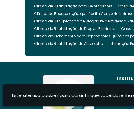
Clinica de Reabilitação para Dependentes
Casa de
Clínica de Recuperação que Aceita Convênio Unimed
Clinica de Recuperação de Drogas Pelo Bradesco Sa
Clinica de Reabilitação de Drogas Feminina
Casa 
Clinica de Tratamento para Dependentes Químicos pe
Clinica de Reabilitação de Alcoólatra
Internação Ps
Clínica de Recuperação Evangélica
Clinica de Re
Clínica Evangélica para Dependentes Químicos
Cl
Clínica para Tratamento de Dependência Química
Clínica para Internar Dependente Químico
Clinica 
Instit
Clinica para Usuarios de Drogas
Clinica para Dro
Clinica para Reabilitação de Drogados
Clinica pa
Hom
Este site usa cookies para garantir que você obtenha 
Clinica Internação Drogas
Clinica de Internação 
Sobre
Clíni
Clínica para Dependentes Químicos Feminina
Inte
Blog
Internação Involuntária Dependentes Químicos
Int
Cont
Internação Involuntária para Alcoólatras
Recupera
Infor
Centro Recuperação Dependente Quimico
Recuper
Casa de Recuperação de Drogados
Recuperação d