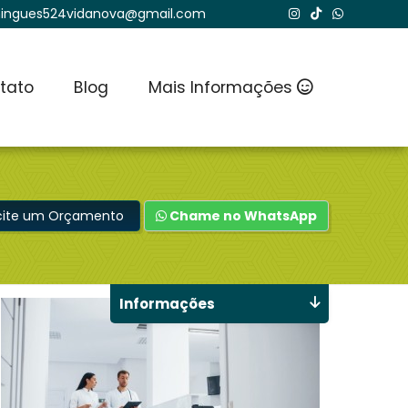
ingues524vidanova@gmail.com
tato
Blog
Mais Informações
icite um Orçamento
Chame no WhatsApp
Informações