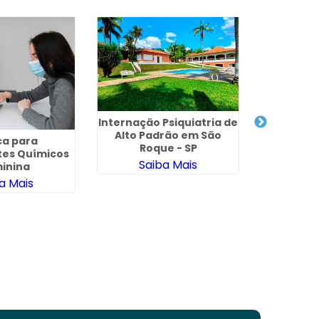
Internação Psiquiatria de
Clínica 
Alto Padrão em São
ca para
Roque - SP
es Químicos
Saiba Mais
Sa
inina
a Mais