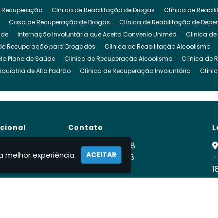
 Recuperação
Clinica de Reabilitação de Drogas
Clínica de Reabi
Casa de Recuperação de Drogas
Clínica de Reabilitação de Dep
ude
Internação Involuntária que Aceita Convenio Unimed
Clinica de
de Recuperação para Drogados
Clinica de Reabilitação Alcoolismo
lo Plano de Saúde
Clinica de Recuperação Alcoolismo
Clínica de 
iquiatria de Alto Padrão
Clínica de Recuperação Involuntária
Clíni
cuperação de Dependencia Quimica
Clinica de Reabilitação Depende
inica para Dependencia Quimica
Clinica Involuntaria para Dependent
Clínica para Dependentes Químicos Involuntário
Clinica Internação I
de Reabilitação Internação Involuntaria
Clinica de Recuperação Intern
ucional
Contato
L
gado
Clínica para Drogados
Clinica Reabilitação Drogas
Clinica
ra Tratamento de Drogas
Clinica para Dependentes Alcoólicos
Clini
e
(11) 99900-2928
a melhor experiência.
ACEITAR
para Drogados
 Nós
Clinica para Drogas
(11) 99900-2928
Clínica para Dependentes Quími
-
ca
1
rnação Involuntária
Internação Involuntária Alcoolismo
Internação I
fabiodomingues524vidanova@gmail.c
ernação Involuntária Compulsória
Clínicas de Recuperação Internação
R
ato
ção de Drogados
Recuperação Dependente Quimico
Centro de Re
mações
ação Dependencia Quimica
Clínica Recuperação Dependente Químic
e Alcoólatras
Tratamento Álcool e Drogas
Tratamento Involuntário