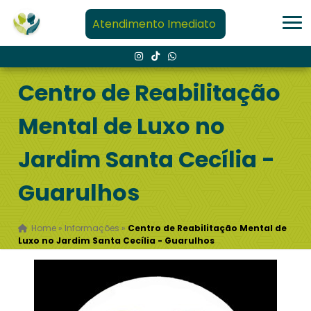
Atendimento Imediato
Centro de Reabilitação
Mental de Luxo no
Jardim Santa Cecília -
Guarulhos
Home
»
Informações
»
Centro de Reabilitação Mental de
Luxo no Jardim Santa Cecília - Guarulhos