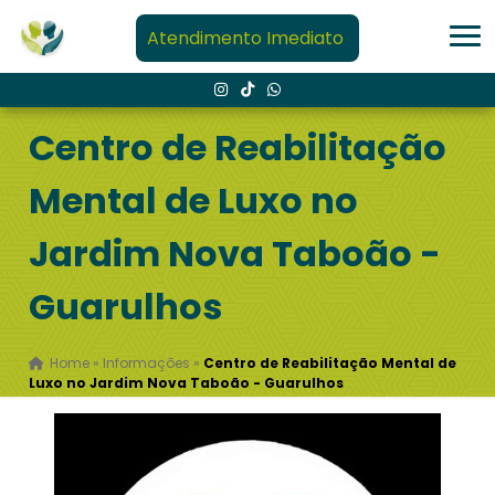
Atendimento Imediato
Centro de Reabilitação
Mental de Luxo no
Jardim Nova Taboão -
Guarulhos
Home
»
Informações
»
Centro de Reabilitação Mental de
Luxo no Jardim Nova Taboão - Guarulhos