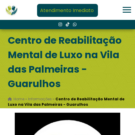
Atendimento Imediato
Centro de Reabilitação
Mental de Luxo na Vila
das Palmeiras -
Guarulhos
Home
»
Informações
»
Centro de Reabilitação Mental de
Luxo na Vila das Palmeiras - Guarulhos