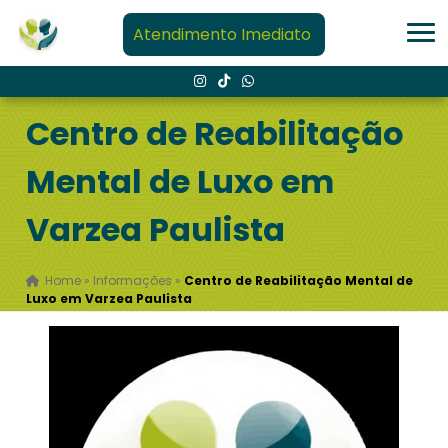
Atendimento Imediato
Centro de Reabilitação
Mental de Luxo em
Varzea Paulista
Home
»
Informações
»
Centro de Reabilitação Mental de
Luxo em Varzea Paulista