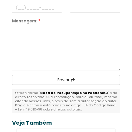
Mensagem:
*
Enviar
O texto acima "
Casa de Recuperação no Pacaembú
" é de
direito reservado. Sua reprodução, parcial ou total, mesmo
citando nossos links, é proibida sem a autorização do autor.
Plágio é crime e está previsto no artigo 184 do Código Penal.
–
Lei n° 9.610-98 sobre direitos autorais
.
Veja Também