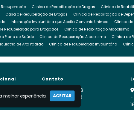
 Recuperação
Clinica de Reabilitação de Drogas
Clínica de Reabi
Casa de Recuperação de Drogas
Clínica de Reabilitação de Dep
ude
Internação Involuntária que Aceita Convenio Unimed
Clinica de
de Recuperação para Drogados
Clinica de Reabilitação Alcoolismo
lo Plano de Saúde
Clinica de Recuperação Alcoolismo
Clínica de 
iquiatria de Alto Padrão
Clínica de Recuperação Involuntária
Clíni
cuperação de Dependencia Quimica
Clinica de Reabilitação Depende
inica para Dependencia Quimica
Clinica Involuntaria para Dependent
Clínica para Dependentes Químicos Involuntário
Clinica Internação I
de Reabilitação Internação Involuntaria
Clinica de Recuperação Intern
ucional
Contato
L
gado
Clínica para Drogados
Clinica Reabilitação Drogas
Clinica
ra Tratamento de Drogas
Clinica para Dependentes Alcoólicos
Clini
e
(11) 99900-2928
a melhor experiência.
ACEITAR
para Drogados
 Nós
Clinica para Drogas
(11) 99900-2928
Clínica para Dependentes Quími
-
ca
1
rnação Involuntária
Internação Involuntária Alcoolismo
Internação I
fabiodomingues524vidanova@gmail.c
ernação Involuntária Compulsória
Clínicas de Recuperação Internação
R
ato
ção de Drogados
Recuperação Dependente Quimico
Centro de Re
mações
ação Dependencia Quimica
Clínica Recuperação Dependente Químic
e Alcoólatras
Tratamento Álcool e Drogas
Tratamento Involuntário