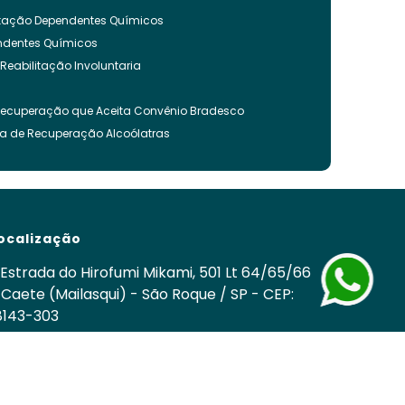
litação Dependentes Químicos
endentes Químicos
 Reabilitação Involuntaria
Recuperação que Aceita Convênio Bradesco
ca de Recuperação Alcoólatras
ncia Quimica
es Quimicos
nvoluntária
ação Involuntária
ocalização
 Recuperação Drogas
ca para Tratamento de Alcoolismo
Estrada do Hirofumi Mikami, 501 Lt 64/65/66
cos
 Caete (Mailasqui) - São Roque / SP - CEP:
8143-303
nvoluntária Drogas
om
 Involuntária Drogas Álcool
edes Sociais
cuperação de Drogados
o
Clínica de Recuperação Química
Tratamentos para Usuários de Drogas