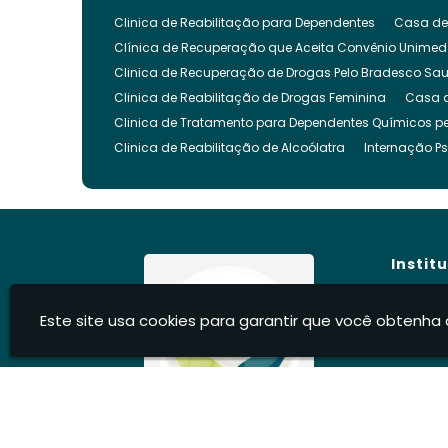
Clinica de Reabilitação para Dependentes
Casa de
Clínica de Recuperação que Aceita Convênio Unimed
Clinica de Recuperação de Drogas Pelo Bradesco Sa
Clinica de Reabilitação de Drogas Feminina
Casa 
Clinica de Tratamento para Dependentes Químicos pe
Clinica de Reabilitação de Alcoólatra
Internação Ps
Clínica de Recuperação Evangélica
Clinica de Re
Clínica Evangélica para Dependentes Químicos
Cl
Clínica para Tratamento de Dependência Química
Clínica para Internar Dependente Químico
Clinica 
Instit
Clinica para Usuarios de Drogas
Clinica para Dro
Clinica para Reabilitação de Drogados
Clinica pa
Hom
Este site usa cookies para garantir que você obtenha 
Clinica Internação Drogas
Clinica de Internação 
Sobre
Clíni
Clínica para Dependentes Químicos Feminina
Inte
Blog
Internação Involuntária Dependentes Químicos
Int
Cont
Internação Involuntária para Alcoólatras
Recupera
Infor
Centro Recuperação Dependente Quimico
Recuper
Casa de Recuperação de Drogados
Recuperação d