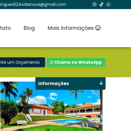
ingues524vidanova@gmail.com
tato
Blog
Mais Informações
icite um Orçamento
Chame no WhatsApp
Informações