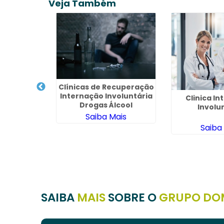
Veja Também
 Drogado
Clínicas de Recuperação
Internação Involuntária
Clinica I
Drogas Álcool
Involu
ais
Saiba Mais
Saiba
SAIBA
MAIS
SOBRE O
GRUPO DO