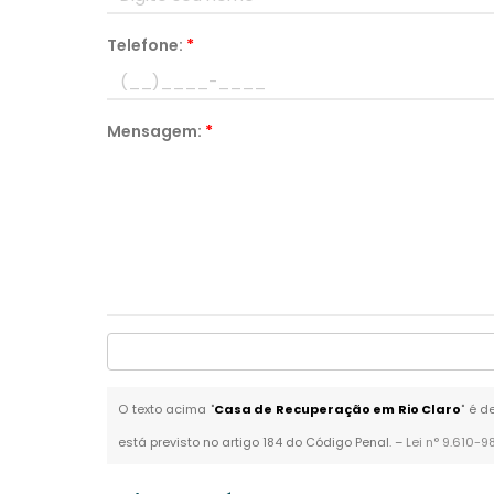
Telefone:
*
Mensagem:
*
O texto acima "
Casa de Recuperação em Rio Claro
" é d
está previsto no artigo 184 do Código Penal. –
Lei n° 9.610-9