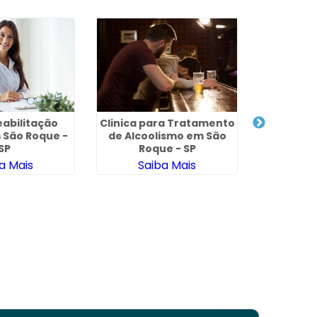
eabilitação
Clinica para Tratamento
 São Roque -
de Alcoolismo em São
SP
Roque - SP
a Mais
Saiba Mais
Clínic
Psi
Sa