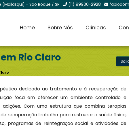
e (Mailasqui) - São Roque / SP
(11) 99900-2928
fabiodom
Home
Sobre Nós
Clínicas
Con
em Rio Claro
Sol
Claro
pêutico dedicado ao tratamento e à recuperação de
ituição foca em oferecer um ambiente controlado e
s adições. Com uma estrutura que combina terapias
e recuperação trabalha para restaurar a saúde física,
so, programas de reintegração social e atividades de